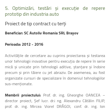
5.
Optimizări,
testări
și
execuție
de
repere
prototip
din
industria
auto
Proiect
de
tip
contract
cu
terți
Beneficiar: SC Autoliv Romania SRL Braşov
Perioada: 2012 - 2016
Activitățile de cercetare au cuprins proiectarea şi testarea
unor tehnologii inovative pentru execuția de repere în serie
mică şi unicate prin tehnologii aditive, ştanțare şi îndoire
precum şi prin tăiere cu jet abraziv. De asemenea, au fost
organizate cursuri de specializare în domeniul tehnologiilor
sus-menționate.
Membrii proiectului:
Prof. dr. ing. Gheorghe OANCEA –
director proiect, Şef lucr. dr.i ng. Alexandru Cătălin FILIP,
prof. dr. ing. Mircea Viorel DRĂGOI, conf. dr. ing. Ion