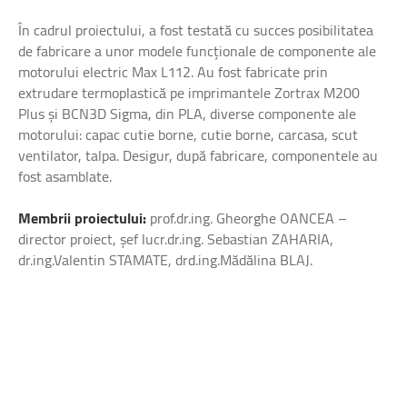
În cadrul proiectului, a fost testată cu succes posibilitatea
de fabricare a unor modele funcționale de componente ale
motorului electric Max L112. Au fost fabricate prin
extrudare termoplastică pe imprimantele Zortrax M200
Plus și BCN3D Sigma, din PLA, diverse componente ale
motorului: capac cutie borne, cutie borne, carcasa, scut
ventilator, talpa. Desigur, după fabricare, componentele au
fost asamblate.
Membrii proiectului:
prof.dr.ing. Gheorghe OANCEA –
director proiect, șef lucr.dr.ing. Sebastian ZAHARIA,
dr.ing.Valentin STAMATE, drd.ing.Mădălina BLAJ.