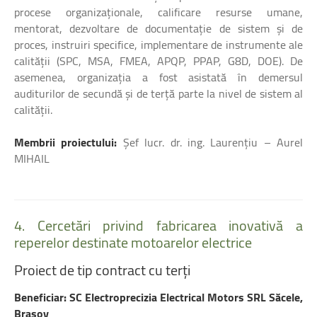
procese organizaționale, calificare resurse umane,
mentorat, dezvoltare de documentație de sistem și de
proces, instruiri specifice, implementare de instrumente ale
calității (SPC, MSA, FMEA, APQP, PPAP, G8D, DOE). De
asemenea, organizația a fost asistată în demersul
auditurilor de secundă și de terță parte la nivel de sistem al
calității.
Membrii proiectului:
Şef lucr. dr. ing. Laurențiu – Aurel
MIHAIL
4.
Cercetări
privind
fabricarea
inovativă
a
reperelor
destinate
motoarelor
electrice
Proiect
de
tip
contract
cu
terți
Beneficiar: SC Electroprecizia Electrical Motors SRL Săcele,
Braşov