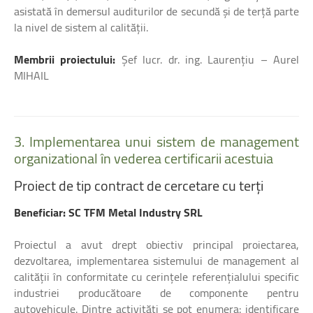
asistată în demersul auditurilor de secundă și de terță parte
la nivel de sistem al calității.
Membrii proiectului:
Şef lucr. dr. ing. Laurențiu – Aurel
MIHAIL
3.
Implementarea
unui
sistem
de
management
organizational
în
vederea
certificarii
acestuia
Proiect
de
tip
contract
de
cercetare
cu
terți
Beneficiar: SC TFM Metal Industry SRL
Proiectul a avut drept obiectiv principal proiectarea,
dezvoltarea, implementarea sistemului de management al
calității în conformitate cu cerințele referențialului specific
industriei producătoare de componente pentru
autovehicule. Dintre activități se pot enumera: identificare