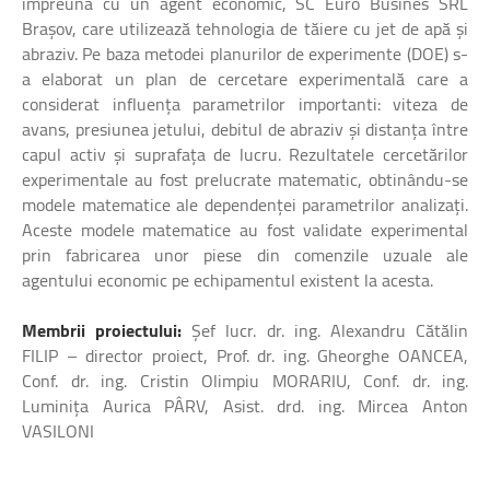
împreună cu un agent economic, SC Euro Busines SRL
Braşov, care utilizează tehnologia de tăiere cu jet de apă şi
abraziv. Pe baza metodei planurilor de experimente (DOE) s-
a elaborat un plan de cercetare experimentală care a
considerat influența parametrilor importanti: viteza de
avans, presiunea jetului, debitul de abraziv și distanța între
capul activ și suprafața de lucru. Rezultatele cercetărilor
experimentale au fost prelucrate matematic, obtinându-se
modele matematice ale dependenței parametrilor analizați.
Aceste modele matematice au fost validate experimental
prin fabricarea unor piese din comenzile uzuale ale
agentului economic pe echipamentul existent la acesta.
Membrii proiectului:
Şef lucr. dr. ing. Alexandru Cătălin
FILIP – director proiect, Prof. dr. ing. Gheorghe OANCEA,
Conf. dr. ing. Cristin Olimpiu MORARIU, Conf. dr. ing.
Luminița Aurica PÂRV, Asist. drd. ing. Mircea Anton
VASILONI