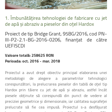
1.
Îmbunătățirea
tehnologiei
de
fabricare
cu
jet
de
apă
și
abraziv
a
pieselor
din
oțel
Hardox
Proiect
de
tip
Bridge
Grant,
95BG/2016,
cod
PN-
III-P2-2.1-BG-2016-0206,
finanțat
de
către
UEFISCDI
Valoare totală: 258625 RON
Perioada: oct. 2016 - mar. 2018
Proiectul a avut drept obiectiv principal elaborarea unei
metodologii de alegere a parametrilor tehnologici
corespunzători, la prelucrarea pieselor din tablă de oțel tip
Hardox prin tăiere cu jet de apă şi abraziv, astfel încât
piesele obținute să corespundă din punct de vedere al
preciziei geometrice și dimensionale, iar calitatea suprafeței
prelucrate să fie cea impusă. Proiectul s-a desfăşurat