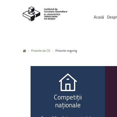
Acasă
Despr
|
Proiecte de CD
|
Proiecte ongoing
Competiții
naționale