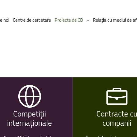
e noi
Centre de cercetare
Proiecte de CD
Relația cu mediul de af
Proiectul ICDT
Proiecte Ongoing
Competiții
Contracte
c
internaționale
companii