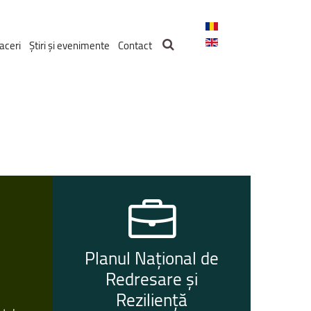
aceri
Știri și evenimente
Contact
u
Planul
Național
de
Redresare
și
Reziliență