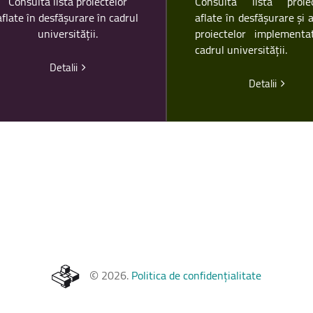
Consultă lista proiectelor
Consultă lista proiec
aflate în desfășurare în cadrul
aflate în desfășurare și 
universității.
proiectelor implementa
cadrul universității.
Detalii
Detalii
©
2026
.
Politica de confidențialitate