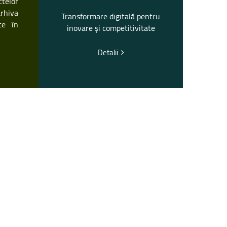
telor
arhiva
Transformare digitală pentru
te în
inovare și competitivitate
Detalii