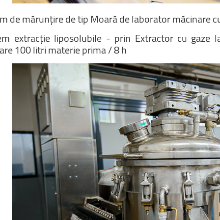
em
de
mărunțire
de
tip
Moară
de
laborator
măcinare
c
tem
extracție
liposolubile
-
prin
Extractor
cu
gaze
l
are
100
litri
materie
prima
/
8
h