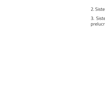
2.
Sist
3.
Sis
prelucr