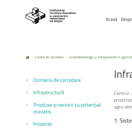
Acasă
Despr
|
Centre de cercetare
|
Ecobiotehnologii și echipamente în agricult
Infr
Domenii de cercetare
Infrastructură
Centrul 
proiecta
Produse și servicii cu potențial
agro-ali
inovativ
1.
Sist
Proiecte