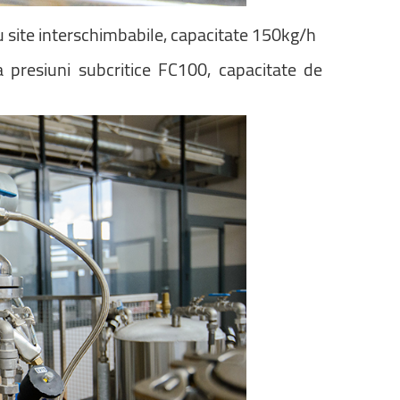
u
site
interschimbabile,
capacitate
150kg/h
a
presiuni
subcritice
FC100,
capacitate
de