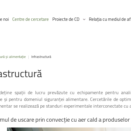
e noi
Centre de cercetare
Proiecte de CD
Relația cu mediul de af
Proiectul ICDT
ură și alimentație
|
Infrastructură
Proiecte Ongoing
astructură
deține spații de lucru prevăzute cu echipamente pentru analize
te și pentru domeniul siguranței alimentare. Cercetările de optim
mentar se realizează pe standuri experimentale interconectate cu 
emul
de
uscare
prin
convecție
cu
aer
cald
a
produselor