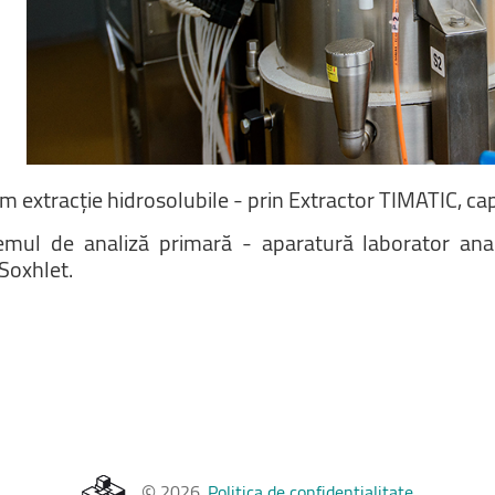
em
extracție
hidrosolubile
-
prin
Extractor
TIMATIC,
ca
emul
de
analiză
primară
-
aparatură
laborator
ana
Soxhlet.
©
2026
.
Politica de confidențialitate