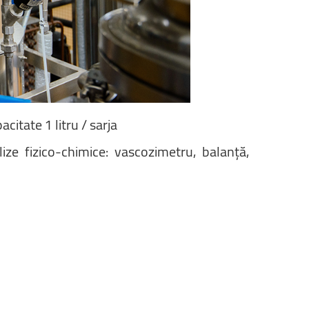
pacitate
1
litru
/
sarja
lize
fizico-chimice:
vascozimetru,
balanță,