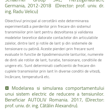
Germania,
2012-2018
(Director:
prof.
univ.
dr.
ing.
Radu
Velicu)
Obiectivul principal al cercetării este determinarea
experimentală a pierderilor prin frecare din sistemul
transmisiilor prin lant pentru dezvoltarea şi validarea
modelelor teoretice datorate contactelor din articulatiile
zalelor, dintre lant şi rotile de lant şi din sistemele de
tensionare cu patină. Aceste pierderi prin frecare sunt
evaluate în functie de tipodimensiunile lanturilor, numerele
de dinti ale rotilor de lant, turatie, tensionare, conditiile de
ungere etc. Sunt determinati coeficientii de frecare din
cuplele transmisiilor prin lant în diverse conditii de viteză,
încărcare, temperatură etc.
•
Modelarea
si
simularea
comportamentului
unui
sistem
electric
de
reducere
a
tensiunilor.
Beneficiar
AUTOLIV
Romania.
2017,
(Director:
prof.
univ.
dr.
ing.
Cătălin
Alexandru).