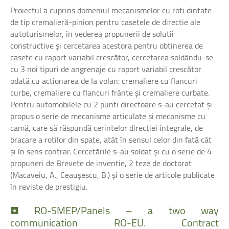
Proiectul a cuprins domeniul mecanismelor cu roti dintate
de tip cremalieră-pinion pentru casetele de directie ale
autoturismelor, în vederea propunerii de solutii
constructive şi cercetarea acestora pentru obtinerea de
casete cu raport variabil crescător, cercetarea soldându-se
cu 3 noi tipuri de angrenaje cu raport variabil crescător
odată cu actionarea de la volan: cremaliere cu flancuri
curbe, cremaliere cu flancuri frânte şi cremaliere curbate.
Pentru automobilele cu 2 punti directoare s-au cercetat şi
propus o serie de mecanisme articulate şi mecanisme cu
camă, care să răspundă cerintelor directiei integrale, de
bracare a rotilor din spate, atât în sensul celor din fată cât
şi în sens contrar. Cercetările s-au soldat şi cu o serie de 4
propuneri de Brevete de inventie, 2 teze de doctorat
(Macaveiu, A., Ceauşescu, B.) şi o serie de articole publicate
în reviste de prestigiu.
•
RO-SMEP/Panels
–
a
two
way
communication
RO-EU.
Contract