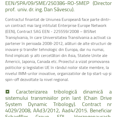
EEN/SPA/09/SME/250386-RO-SMEP
(Director
prof.
univ.
dr.
ing.
Dan
Săvescu).
Contractul finantat de Uniunea Europeană face parte dintr-
un contract mai larg intitulat Enterprise Europe Network
(EEN), Contract SAG EEN - 225559/2008 – BISNet
Transylvania, în care Universitatea Transilvania a activat ca
partener în perioada 2008-2012, alături de alte structuri de
inovare şi transfer tehnologic din Europa, dar nu numai,
fiind implicati şi alti cercetători din Asia, Statele Unite ale
Americii, Japonia, Canada etc. Proiectul a vizat promovarea
politicilor şi legislatiei UE în rândul noilor state membre, la
nivelul IMM-urilor inovative, organizatiilor de tip start-up şi
spin-off dezvoltate la nivel regional.
•
Caracterizarea
tribologică
dinamică
a
sistemului
transmisiilor
prin
lant
(Chain
Drive
System
Dynamic
Tribology).
Contract
nr
4029/2008,
AAd3/2012,
Aad4/2015.
Beneficiar
Schaeffler
Group
SRL,
Herzogenaurach,