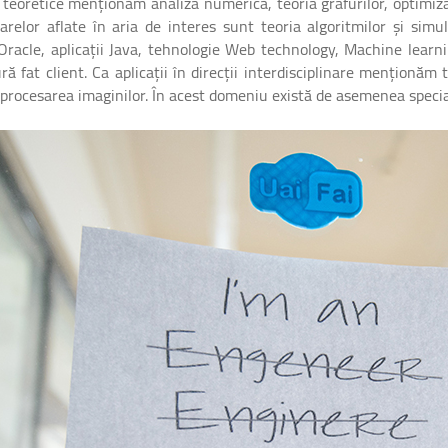
e teoretice menționăm analiza numerică, teoria grafurilor, optimiz
arelor aflate în aria de interes sunt teoria algoritmilor și simul
i Oracle, aplicații Java, tehnologie Web technology, Machine learn
ră fat client. Ca aplicații în direcții interdisciplinare menționăm
 procesarea imaginilor. În acest domeniu există de asemenea special