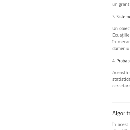
un grant
3.
Sistem
Un obiec
Ecuațiil
în mecan
domeniu d
4.
Probabil
Această 
statistic
cercetare
Algorit
În acest