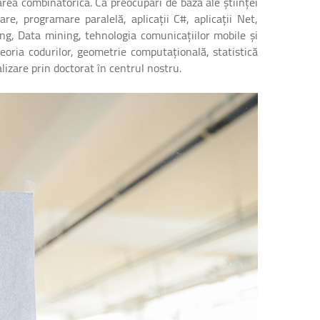
area combinatorică. Ca preocupări de bază ale științei
are, programare paralelă, aplicații C#, aplicații Net,
ing, Data mining, tehnologia comunicațiilor mobile și
 teoria codurilor, geometrie computațională, statistică
izare prin doctorat în centrul nostru.