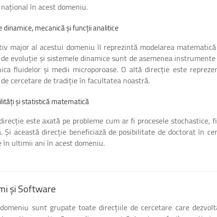
 național în acest domeniu.
e
dinamice,
mecanică
și
funcții
analitice
tiv major al acestui domeniu îl reprezintă modelarea matematică fo
e de evoluție și sistemele dinamice sunt de asemenea instrumente i
ica fluidelor și medii microporoase. O altă direcție este repreze
e cercetare de tradiție în facultatea noastră.
ități
și
statistică
matematică
direcție este axată pe probleme cum ar fi procesele stochastice, f
ă. Și această direcție beneficiază de posibilitate de doctorat în c
 în ultimii ani în acest domeniu.
mi
și
Software
 domeniu sunt grupate toate direcțiile de cercetare care dezvoltă 