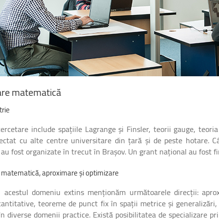
re
matematică
rie
ercetare include spațiile Lagrange și Finsler, teorii gauge, teoria r
ectat cu alte centre universitare din țară și de peste hotare. C
u fost organizate în trecut în Brașov. Un grant național au fost fi
matematică,
aproximare
și
optimizare
l acestul domeniu extins menționăm următoarele direcții: aproxima
antitative, teoreme de punct fix în spații metrice și generalizări
în diverse domenii practice. Există posibilitatea de specializare pr