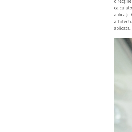
direcțiil
calculato
aplicați
arhitectu
aplicată,