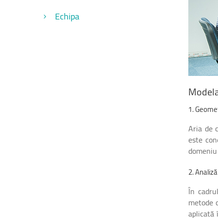
Echipa
Modela
1.
Geomet
Aria de c
este con
domeniu a
2.
Analiză
În cadru
metode c
aplicată 