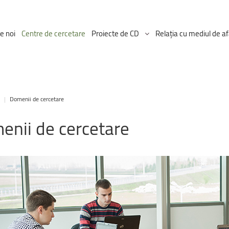
e noi
Centre de cercetare
Proiecte de CD
Relația cu mediul de af
Proiectul ICDT
|
Domenii de cercetare
Proiecte Ongoing
enii
de
cercetare