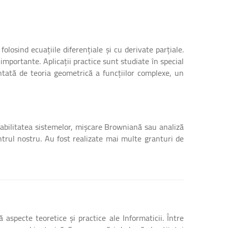
losind ecuațiile diferențiale și cu derivate parțiale.
mportante. Aplicații practice sunt studiate în special
ntată de teoria geometrică a funcțiilor complexe, un
iabilitatea sistemelor, mișcare Browniană sau analiză
entrul nostru. Au fost realizate mai multe granturi de
aspecte teoretice și practice ale Informaticii. Între