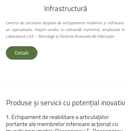
Infrastructură
Centrul de cercetare dispune de echipamente moderne şi software-
uri specializate, maşini-unelte cu comandă numerică, amplasate în
Laboratorul
L03
–
Tehnologii și Sisteme Avansate de Fabricație
:
Detalii
Produse
și
servicii
cu
potențial
inovativ
1.
Echipament
de
reabilitare
a
articulațiilor
portante
ale
membrelor
inferioare
acționat
cu
muşchi
pneumatici;
Deaconescu
T.,
Deaconescu