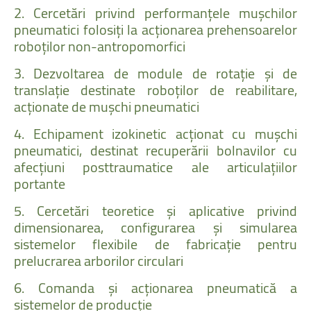
2.
Cercetări
privind
performanțele
muşchilor
pneumatici
folosiți
la
acționarea
prehensoarelor
roboților
non-antropomorfici
3.
Dezvoltarea
de
module
de
rotație
şi
de
translație
destinate
roboților
de
reabilitare,
acționate
de
muşchi
pneumatici
4.
Echipament
izokinetic
acționat
cu
muşchi
pneumatici,
destinat
recuperării
bolnavilor
cu
afecțiuni
posttraumatice
ale
articulațiilor
portante
5.
Cercetări
teoretice
și
aplicative
privind
dimensionarea,
configurarea
și
simularea
sistemelor
flexibile
de
fabricație
pentru
prelucrarea
arborilor
circulari
6.
Comanda
şi
acționarea
pneumatică
a
sistemelor
de
producție