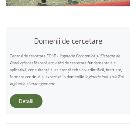
Domenii
de
cercetare
Centrul de cercetare C05B-
Inginerie Economică şi Sisteme de
Producție
desfăşoară activități de cercetare fundamentală şi
aplicativă, consultanță şi asistență tehnico-ştiintifică, instruire,
formare continuă şi expertiză în domeniile
Inginerie industrială
și
Inginerie şi management
.
Detalii