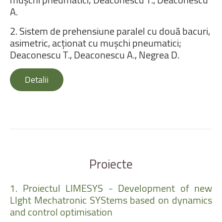
A.
2.
Sistem
de
prehensiune
paralel
cu
două
bacuri,
asimetric,
acționat
cu
muşchi
pneumatici;
Deaconescu
T.,
Deaconescu
A.,
Negrea
D.
Detalii
Proiecte
1.
Proiectul
LIMESYS
-
Development
of
new
LIght
Mechatronic
SYStems
based
on
dynamics
and
control
optimisation