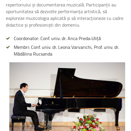
repertoriului și documentarea muzicală. Participanții au
oportunitatea să dezvolte performanța artistică, să
exploreze muzicologia aplicată și să interacționeze cu cadre
didactice și profesioniști din domeniu.
Coordonator: Conf. univ. dr. Anca Preda‑Uliță
Membri: Conf. univ. dr. Leona Varvarichi, Prof. univ. dr.
Mădălina Rucsanda