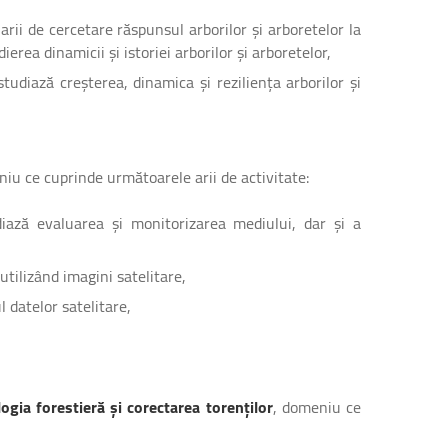
rii de cercetare răspunsul arborilor și arboretelor la
ierea dinamicii și istoriei arborilor și arboretelor,
tudiază creșterea, dinamica și reziliența arborilor și
niu ce cuprinde următoarele arii de activitate:
iază evaluarea și monitorizarea mediului, dar și a
utilizând imagini satelitare,
 datelor satelitare,
ogia forestieră și corectarea torenților
, domeniu ce