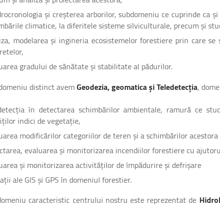
rocronologia și creșterea arborilor, subdomeniu ce cuprinde ca și a
mbările climatice, la diferitele sisteme silviculturale, precum și stud
iza, modelarea și ingineria ecosistemelor forestiere prin care se s
retelor,
uarea gradului de sănătate și stabilitate al pădurilor.
 domeniu distinct avem
Geodezia, geomatica și Teledetecția
, dome
detecția în detectarea schimbărilor ambientale, ramură ce stud
iților indici de vegetație,
uarea modificărilor categoriilor de teren și a schimbărilor acestora 
ctarea, evaluarea și monitorizarea incendiilor forestiere cu ajutorul
uarea și monitorizarea activităților de împădurire și defrișare
cații ale GIS și GPS în domeniul forestier.
domeniu caracteristic centrului nostru este reprezentat de
Hidrol