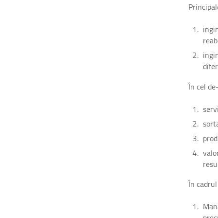
Principal
ingi
reab
ingi
dife
În cel de
serv
sort
prod
valo
resu
În cadru
Mana
prec