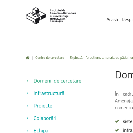
Acasă
Despr
|
Centre de cercetare
|
Exploatări forestiere, amenajarea pădurilo
Dom
Domenii de cercetare
Infrastructură
În cadr
Amenajar
Proiecte
domenii d
Colaborări
siste
Echipa
infra