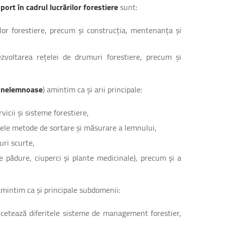
port în cadrul lucrărilor forestiere
sunt:
lor forestiere, precum și construcția, mentenanța și
ezvoltarea rețelei de drumuri forestiere, precum și
și nelemnoase
) amintim ca și arii principale:
vicii și sisteme forestiere,
tele metode de sortare și măsurare a lemnului,
uri scurte,
e pădure, ciuperci și plante medicinale), precum și a
amintim ca și principale subdomenii:
cetează diferitele sisteme de management forestier,