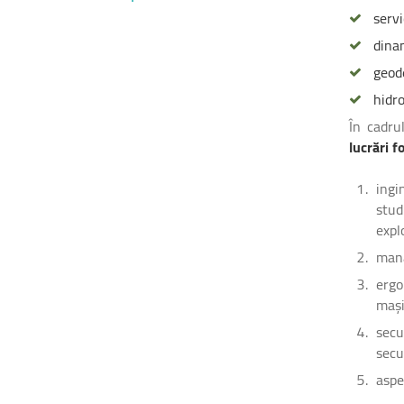
serv
dina
geode
hidro
În cadru
lucrări f
ingi
stud
expl
mana
ergo
mași
secu
secu
aspe