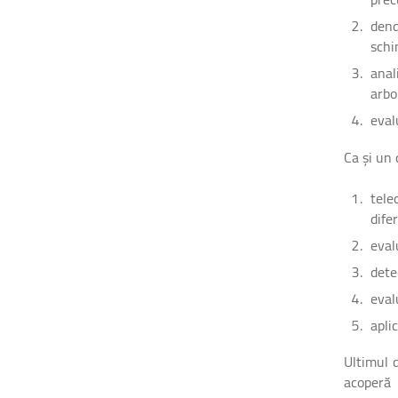
dend
schi
anal
arbo
eval
Ca și un
tele
difer
eval
dete
eval
apli
Ultimul 
acoperă