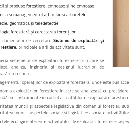
icii și produse forestiere lemnoase și nelemnoase
mica și managementul arborilor și arboretelor
zie, geomatică și teledetecție
logie forestieră și corectarea torenților
l domeniului de cercetare
Sisteme de exploatări și
orestiere
, principalele arii de activitate sunt:
neria sistemelor de exploatări forestiere prin care se
iază analiza, ingineria și designul lucrărilor de
oatări forestiere,
gementul operațiilor de exploatare forestieră, unde este pus accen
nomia exploatărilor forestiere în care se analizează cu precăde
nă/ om-instrumente în cadrul activităților de exploatări forestiere
ritatea muncii și aspectele legislative din domeniul forestier, su
ritatea muncii, aspectele sociale și legislative asociate activităților
ctele ecologice aferente activităților de exploatări forestiere, aspec