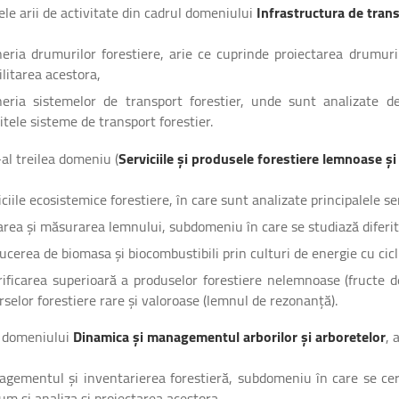
ele arii de activitate din cadrul domeniului
Infrastructura de trans
neria drumurilor forestiere, arie ce cuprinde proiectarea drumuri
ilitarea acestora,
neria sistemelor de transport forestier, unde sunt analizate d
ritele sisteme de transport forestier.
-al treilea domeniu (
Serviciile și produsele forestiere lemnoase 
iciile ecosistemice forestiere, în care sunt analizate principalele ser
area și măsurarea lemnului, subdomeniu în care se studiază diferi
ucerea de biomasa și biocombustibili prin culturi de energie cu cicl
rificarea superioară a produselor forestiere nelemnoase (fructe d
rselor forestiere rare și valoroase (lemnul de rezonanță).
l domeniului
Dinamica și managementul arborilor și arboretelor
, 
gementul și inventarierea forestieră, subdomeniu în care se cer
um și analiza și proiectarea acestora,