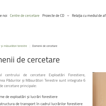
e noi
Centre de cercetare
Proiecte de CD
Relația cu mediul de af
Proiectul ICDT
r și măsurători terestre
|
Domenii de cercetare
Proiecte Ongoing
enii
de
cercetare
ul centrului de cercetare Exploatări Forestiere,
ea Pădurilor și Măsurători Terestre sunt integrate 6
e cercetare principale:
me de exploatări și lucrări forestiere
structura de transport în cadrul lucrărilor forestiere