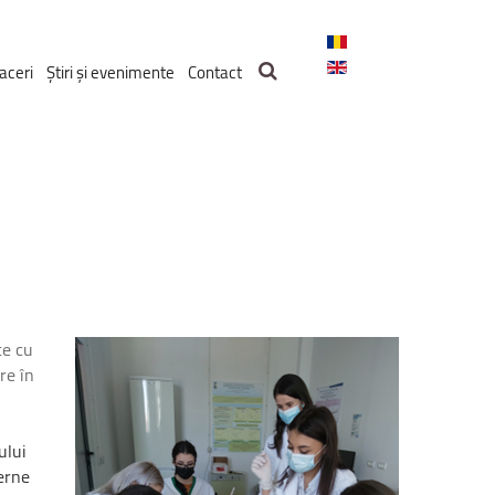
aceri
Știri și evenimente
Contact
te cu
ire în
ului
erne