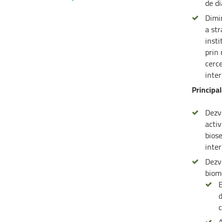
de di
Dimin
a str
inst
prin 
cerce
inte
Principal
Dezv
activ
biose
inter
Dezv
biom
E
d
c
A