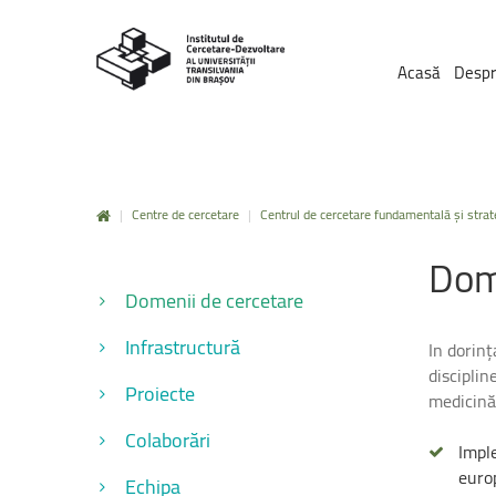
Acasă
Despr
|
Centre de cercetare
|
Centrul de cercetare fundamentală și strat
Dom
Domenii de cercetare
Infrastructură
In dorinț
disciplin
Proiecte
medicină,
Colaborări
Impl
euro
Echipa