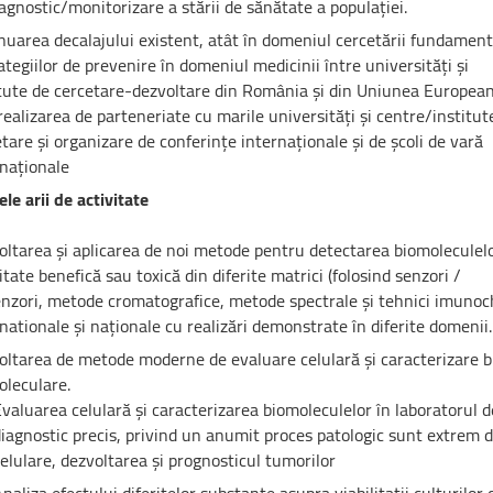
agnostic/monitorizare a stării de sănătate a populației.
uarea decalajului existent, atât în domeniul cercetării fundament
ategiilor de prevenire în domeniul medicinii între universități și
itute de cercetare-dezvoltare din România și din Uniunea Europea
realizarea de parteneriate cu marile universități și centre/institut
tare și organizare de conferințe internaționale și de școli de vară
rnaționale
ele arii de activitate
oltarea și aplicarea de noi metode pentru detectarea biomoleculel
itate benefică sau toxică din diferite matrici (folosind senzori /
nzori, metode cromatografice, metode spectrale și tehnici imunochim
nationale și naționale cu realizări demonstrate în diferite domenii.
oltarea de metode moderne de evaluare celulară și caracterizare bi
oleculare.
valuarea celulară și caracterizarea biomoleculelor în laboratorul 
iagnostic precis, privind un anumit proces patologic sunt extrem de 
elulare, dezvoltarea și prognosticul tumorilor
naliza efectului diferitelor substante asupra viabilitatii culturilor 