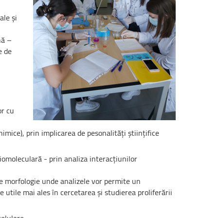
ale și
nă –
e de
or cu
ice), prin implicarea de pesonalități științifice
omoleculară - prin analiza interacțiunilor
de morfologie unde analizele vor permite un
utile mai ales în cercetarea și studierea proliferării
celulare