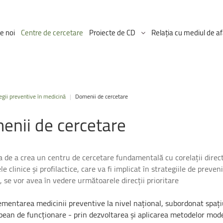
e noi
Centre de cercetare
Proiecte de CD
Relația cu mediul de af
Proiectul ICDT
egii preventive în medicină
|
Domenii de cercetare
Proiecte Ongoing
enii
de
cercetare
a de a crea un centru de cercetare fundamentală cu corelații direc
ele clinice și profilactice, care va fi implicat în strategiile de preven
 se vor avea în vedere următoarele direcții prioritare
ementarea medicinii preventive la nivel național, subordonat spați
pean de funcționare - prin dezvoltarea și aplicarea metodelor mod