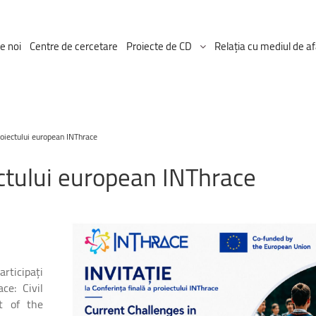
e noi
Centre de cercetare
Proiecte de CD
Relația cu mediul de af
Proiectul ICDT
roiectului european INThrace
Proiecte Ongoing
ctului
european
INThrace
articipați
ce: Civil
t of the