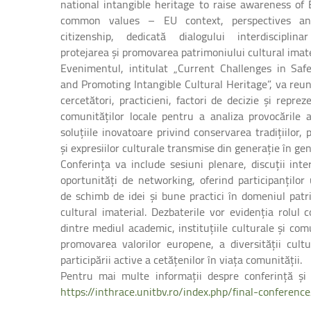
national intangible heritage to raise awareness of
common values – EU context, perspectives an
citizenship, dedicată dialogului interdisciplina
protejarea și promovarea patrimoniului cultural imate
Evenimentul, intitulat „Current Challenges in Saf
and Promoting Intangible Cultural Heritage”, va reun
cercetători, practicieni, factori de decizie și reprez
comunităților locale pentru a analiza provocările a
soluțiile inovatoare privind conservarea tradițiilor, p
și expresiilor culturale transmise din generație în gen
Conferința va include sesiuni plenare, discuții inte
oportunități de networking, oferind participanților
de schimb de idei și bune practici în domeniul patr
cultural imaterial. Dezbaterile vor evidenția rolul c
dintre mediul academic, instituțiile culturale și com
promovarea valorilor europene, a diversității cultu
participării active a cetățenilor în viața comunității.
Pentru mai multe informații despre conferință și
https://inthrace.unitbv.ro/index.php/final-conference