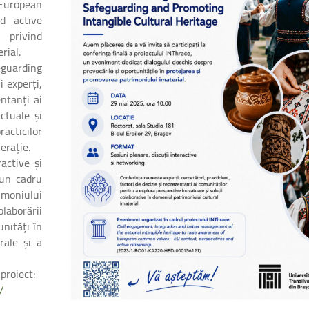
 European
d active
r privind
rial.
eguarding
i experți,
entanți ai
ctuale și
racticilor
erație.
ractive și
 un cadru
imoniului
olaborării
unități în
rale și a
 proiect:
/