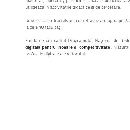
masterat, doctorat, precum şi cadrele didactice ale
utilizează în activitățile didactice și de cercetare.
Universitatea Transilvania din Braşov are aproape 22.0
la cele 18 facultăți.
Fondurile din cadrul Programului Național de Redre
digitală pentru inovare și competitivitate
”. Măsura 
profesiile digitale ale viitorului.