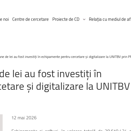
e noi
Centre de cercetare
Proiecte de CD
Relația cu mediul de af
Proiectul ICDT
e de lei au fost investiți în echipamente pentru cercetare și digitalizare la UNITBV prin 
Proiecte Ongoing
de
lei
au
fost
investiți
în
cetare
și
digitalizare
la
UNITBV
12 mai 2026
Echipamente și softuri, în valoare totală de 28.610.424 d