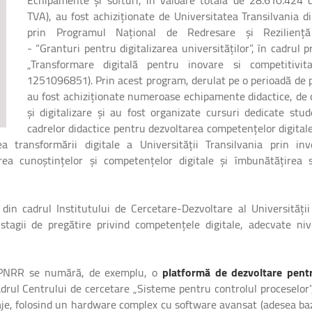
TVA), au fost achiziționate de Universitatea Transilvania d
prin Programul Național de Redresare și Rezilienț
- “Granturi pentru digitalizarea universităților”, în cadrul p
„Transformare digitală pentru inovare si competitivit
1251096851). Prin acest program, derulat pe o perioadă de p
au fost achiziționate numeroase echipamente didactice, de 
și digitalizare și au fost organizate cursuri dedicate stude
cadrelor didactice pentru dezvoltarea competențelor digitale
 transformării digitale a Universității Transilvania prin inve
rea cunoștințelor și competențelor digitale şi îmbunătățirea se
din cadrul Institutului de Cercetare-Dezvoltare al Universității
 stagii de pregătire privind competențele digitale, adecvate niv
lor PNRR se numără, de exemplu, o
platformă de dezvoltare pent
drul Centrului de cercetare „Sisteme pentru controlul proceselor”
tilaje, folosind un hardware complex cu software avansat (adesea ba