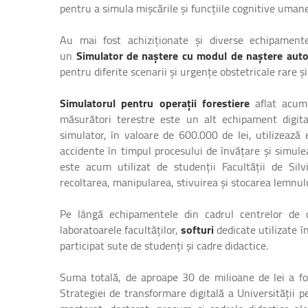
pentru a simula mișcările și funcțiile cognitive umane
Au mai fost achiziționate și diverse echipamente
un
Simulator de naștere cu modul de naștere autom
pentru diferite scenarii și urgențe obstetricale rare și 
Simulatorul pentru operații forestiere
aflat acum 
măsurători terestre este un alt echipament digit
simulator, în valoare de 600.000 de lei, utilizează
accidente în timpul procesului de învățare și simulea
este acum utilizat de studenții Facultății de Silvi
recoltarea, manipularea, stivuirea și stocarea lemnul
Pe lângă echipamentele din cadrul centrelor de 
laboratoarele facultăților,
softuri
dedicate utilizate î
participat sute de studenți și cadre didactice.
Suma totală, de aproape 30 de milioane de lei a fo
Strategiei de transformare digitală a Universității p