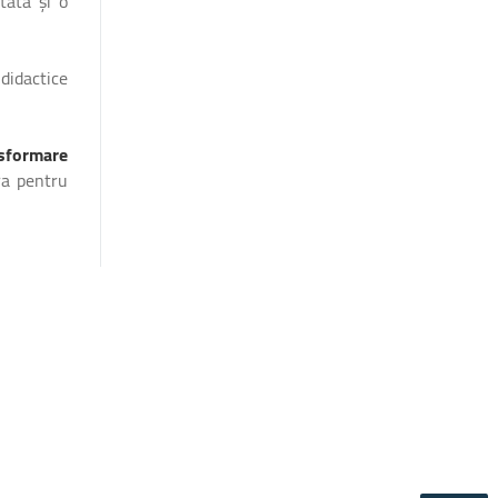
tată și o
 didactice
sformare
ora pentru