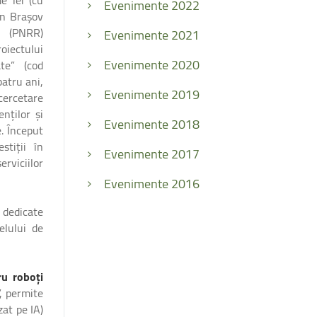
Evenimente 2022
in Brașov
ă (PNRR)
Evenimente 2021
roiectului
Evenimente 2020
ate” (cod
atru ani,
Evenimente 2019
cercetare
nților și
Evenimente 2018
. Început
stiții în
Evenimente 2017
rviciilor
Evenimente 2016
 dedicate
elului de
ru roboți
, permite
zat pe IA)