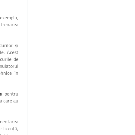
 exemplu,
ntrenarea
urilor și
le. Acest
curile de
mulatorul
ehnice în
re
pentru
a care au
ementarea
e licență,