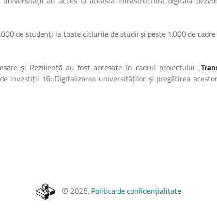
 universității au acces la această infrastructură digitală dezvol
00 de studenți la toate ciclurile de studii şi peste 1.000 de cadre
sare și Reziliență au fost accesate în cadrul proiectului „
Tran
de investiții 16:
Digitalizarea universităților și pregătirea acest
©
2026
.
Politica de confidențialitate