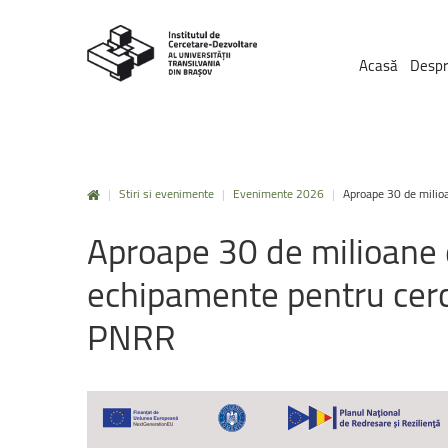
Acasă
Despr
|
Stiri si evenimente
|
Evenimente 2026
|
Aproape 30 de milioan
Aproape
30
de
milioane
echipamente
pentru
cer
PNRR