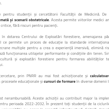
.
 pentru studenții și cercetătorii Facultății de Medicină. De
ată și scenarii obstetricale
. Acesta permite viitorilor medici a
critice, fără riscuri pentru pacienți.
în dotarea Centrului de Exploatări forestiere, amenajarea păd
al ce permite un proces de educație la standarde internaționa
 ecrane multiple pentru a crea o experiență imersivă, elimină ris
ză funcționarea utilajelor performante și condițiile din teren. Si
cultură și exploatări forestiere pentru formarea abilităților t
ui.
cercetare, prin PNRR au mai fost achiziționate și
calculatoa
n procesele educaționale și
cursuri de formare
în diverse domenii l
st nerambursabilă. Aceste achiziții au contribuit major la impl
entru perioada 2022-2032. În prezent toți studenții de la cicluril