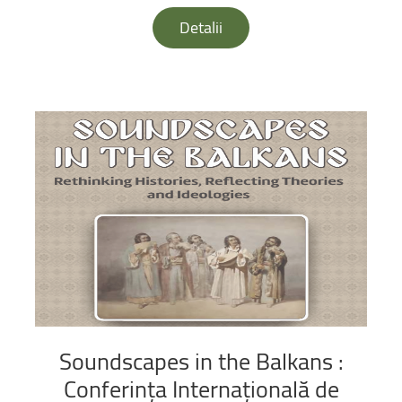
Detalii
Soundscapes
in
the
Balkans
:
Conferința
Internațională
de