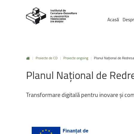
Acasă
Despr
|
Proiecte de CD
|
Proiecte ongoing
|
Planul Național de Redresa
Planul
Național
de
Redr
Transformare
digitală
pentru
inovare
și
com