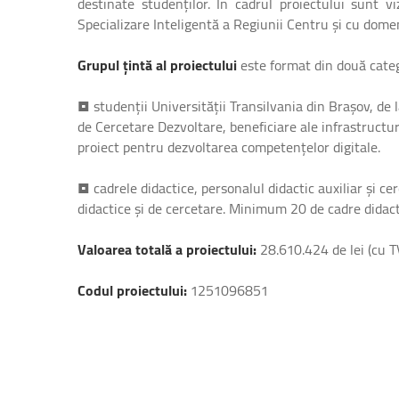
destinate studenților. În cadrul proiectului sunt v
Specializare Inteligentă a Regiunii Centru și cu domeni
Grupul țintă al proiectului
este format din două catego
• studenții Universității Transilvania din Brașov, de la
de Cercetare Dezvoltare, beneficiare ale infrastructuri
proiect pentru dezvoltarea competențelor digitale.
• cadrele didactice, personalul didactic auxiliar și cer
didactice și de cercetare. Minimum 20 de cadre didact
Valoarea totală a proiectului:
28.610.424 de lei (cu T
Codul proiectului:
1251096851