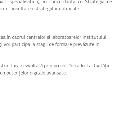
mart specialisation), în concordanță cu Strategia de
prin consultarea strategiilor naționale.
tea în cadrul centrelor și laboratoarelor Institutului
i vor participa la stagii de formare prevăzute în
astructura dezvoltată prin proiect în cadrul activității
 competențelor digitale avansate.