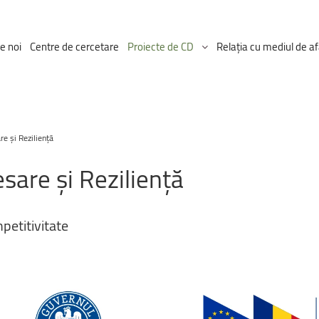
e noi
Centre de cercetare
Proiecte de CD
Relația cu mediul de af
Proiectul ICDT
re și Reziliență
Proiecte Ongoing
esare
și
Reziliență
petitivitate