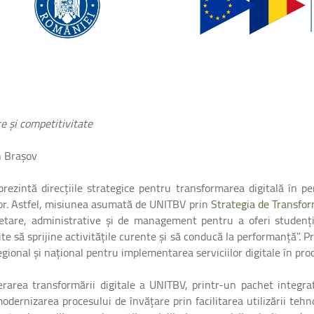
e și competitivitate
n Brașov
rezintă direcțiile strategice pentru transformarea digitală în p
ilor. Astfel, misiunea asumată de UNITBV prin
Strategia de Transfor
rcetare, administrative și de management pentru a oferi studențilo
ite să sprijine activitățile curente și să conducă la performanță”. 
egional și național pentru implementarea serviciilor digitale în proc
erarea transformării digitale a UNITBV, printr-un pachet integra
odernizarea procesului de învățare prin facilitarea utilizării tehno