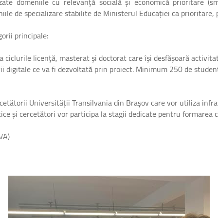
izate domeniile cu relevanță socială și economică prioritare (s
ile de specializare stabilite de Ministerul Educației ca prioritare, 
rii principale:
 ciclurile licență, masterat și doctorat care își desfășoară activita
i digitale ce va fi dezvoltată prin proiect. Minimum 250 de studenț
cetătorii Universității Transilvania din Brașov care vor utiliza infr
ice și cercetători vor participa la stagii dedicate pentru formarea
VA)